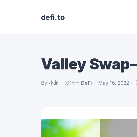
defi.to
Valley S
By
小龙
发行于
DeFi
May 16, 2022