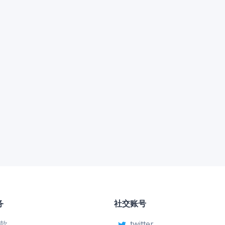
务
社交账号
款
twitter