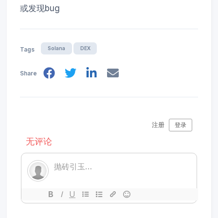
或发现bug
Solana
DEX
Tags
Share