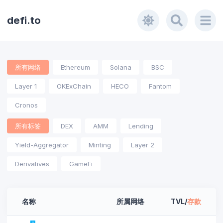
defi.to
所有网络
Ethereum
Solana
BSC
Layer 1
OKExChain
HECO
Fantom
Cronos
所有标签
DEX
AMM
Lending
Yield-Aggregator
Minting
Layer 2
Derivatives
GameFi
名称
所属网络
TVL
/
存款