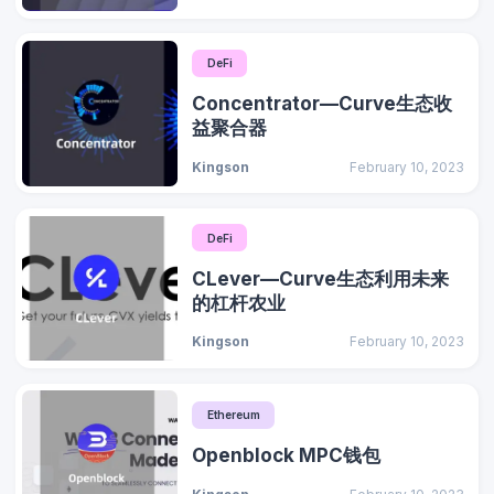
DeFi
Concentrator—Curve生态收
益聚合器
Kingson
February 10, 2023
DeFi
CLever—Curve生态利用未来
的杠杆农业
Kingson
February 10, 2023
Ethereum
Openblock MPC钱包