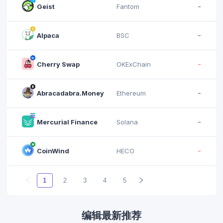
-
Geist
Fantom
-
Alpaca
BSC
-
Cherry Swap
OKExChain
-
Abracadabra.Money
Ethereum
-
Mercurial Finance
Solana
-
CoinWind
HECO
1
2
3
4
5
编辑最新推荐